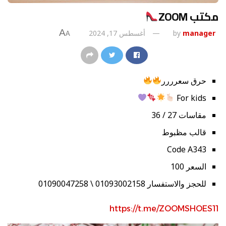
مكتب ZOOM
A
manager
by
أغسطس 17, 2024
A
حرق سعرررر
For kids
مقاسات 27 / 36
قالب مظبوط
Code A343
السعر 100
للحجز والاستفسار 01093002158 \ 01090047258
https://t.me/ZOOMSHOES11