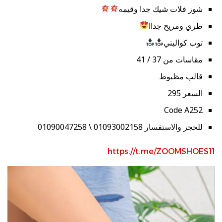
شوز فلات شيك جدا وقيمه
طري ومريح جداا
توب كواليتي
مقاسات من 37 / 41
قالب مظبوط
السعر 295
Code A252
للحجز والاستفسار 01093002158 \ 01090047258
https://t.me/ZOOMSHOES11