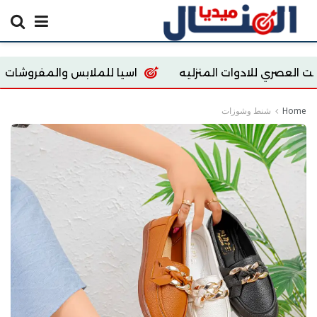
منزليه
اسيا للملابس والمفروشات
 Egypt store
Home
شنط وشوزات