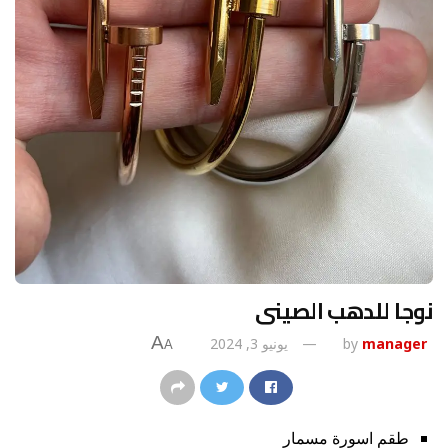
نوجا للدهب الصينى
A
manager
by
يونيو 3, 2024
A
طقم اسورة مسمار