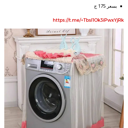
بسعر 175 ج
https://t.me/+TbsI1Ok3iPwxYjRk