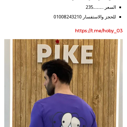
السعر ……….235
للحجز والاستفسار 01008243210
https://t.me/hoby_03