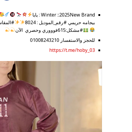
Winter ::2025New Brand : يايا
بيجامه حريمي #رقم_الموديل : 8024
#المقاسات
#مشكل:615فوووري وحصري الآن
للحجز والاستفسار 01008243210
https://t.me/hoby_03