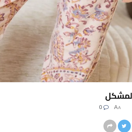
0
A
A