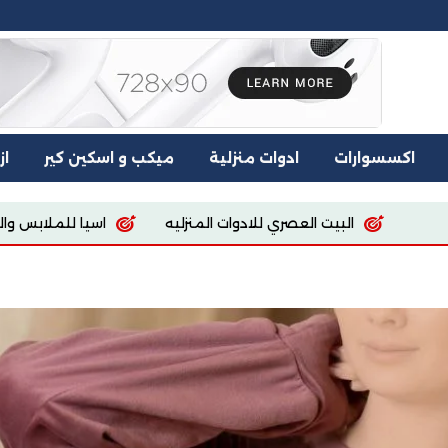
اكسسوارات
ادوات منزلية
ميكب و اسكين كير
از
منزليه
اسيا للملابس والمفروشات
way Egypt store