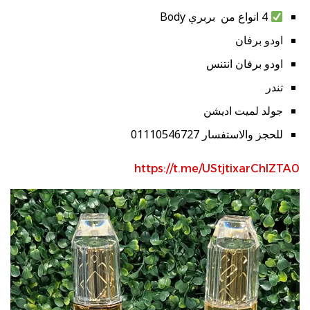
4 انواع من بربري Body
اودو برفان
اودو برفان انتنس
تندر
جولد لميت اديشن
للحجز والاستفسار 01110546727
https://t.me/UStjtixarChlZTA0