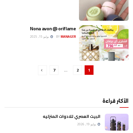
Nona avon @ oriflame
MANAGER
BY
يوليو 15, 2025
7
…
2
1
الأكثر قراءة
البيت العصري للادوات المنزليه
يوليو 19, 2026