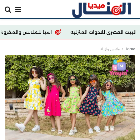
لادوات المنزليه
اسيا للملابس والمفروشات
tore
Home
ملابس وازياء