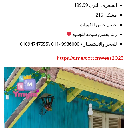
السعرف الثري 199,99
مشكل 215
خصم خاص للكميات
ربنا يحسن سوقه للجميع
للحجز والاستفسار \ 01149936000 \01094747555
https://t.me/cottonwear2023