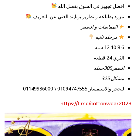
افضل تجهيز في السوق بفضل الله
مزود بطباعه و تطريز يونايتد الغني عن التعريف
المقاسات و السعر
مرحله تانيه
6 8 10 12 سنه
الثري 24 قطعه
السعر305جمله
مشكل 325
للحجز والاستفسار 01094747555 \ 01149936000
https://t.me/cottonwear2023