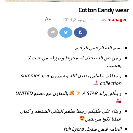
Cotton Candy wear
A
manager
by
يونيو 8, 2024
A
بسم الله الرحمن الرحيم
و من يتق الله يجعل له مخرجا و يرزقه من حيث لا
يحتسب
و معاكم مكملين بفضل الله و سيزون جديد summer
collection
و يتألق براند A STAR
بالتعاون مع مصنع UNITED
و بناء علي طلبكم رجعنا بطقم البناتي الشنطه و كمان
عملنا لكوا مرحلتين
الخامه قطن سنجل full Lycra