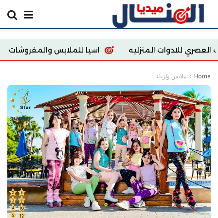
يه
اسيا للملابس والمفروشات
way Egypt store
Home
ملابس وازياء