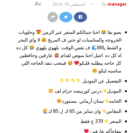
A
manager
by
أغسطس 18, 2024
A
بصو بقا
احنا جبنالكم السفر عبر الزمن
وحلويات
الخروجه والمناسبات لو حتي ف المريخ
لا واي البحر
و الشط ياااااا
ف نفس الوقت يلهوي يلهوي
كل ده
اه كل ده اصل احنا بنبوص لقدام
عارفين وحافظين
كل حاجه بيطلبه قلبكو
فبنحب ننفذ الحاجه اللي
مناسبه ليكو
التفصيل عن الموديل
الموديل
درس كورنيشه حزام لف
الخامه
ستان أرماني مستورد
المقاس
وان سايز من 65 ك ل 85 ك
السعر
370 ج فقط
بنفاجأكو عارفين