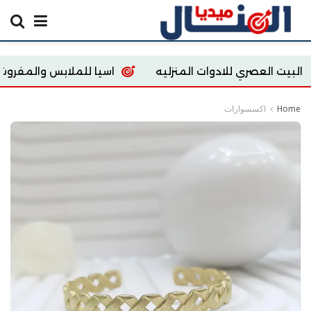
ي للادوات المنزليه
اسيا للملابس والمفروشات
re
Home
اكسسوارات