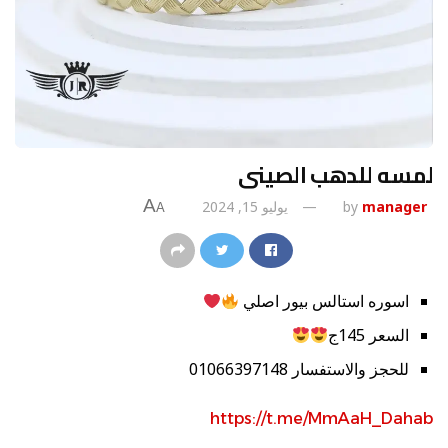
لمسه للدهب الصينى
A
manager
by
يوليو 15, 2024
A
اسوره استالس بيور اصلي
السعر 145ج
للحجز والاستفسار 01066397148
https://t.me/MmAaH_Dahab