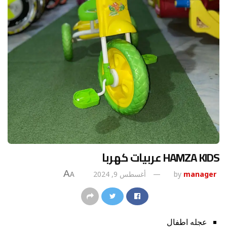
HAMZA KIDS عربيات كهربا
A
manager
by
أغسطس 9, 2024
A
عجله اطفال