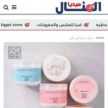
اسيا للملابس والمفروشات
Ecoway Egypt store
Home
ميكب و اسكين كير