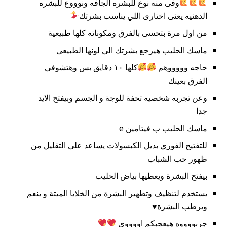
وفى منه نوع للبشره الجافه ونوووع للبشره
الدهنيه يعنى اختارى اللي يناسب بشرتك
من اول مرة بتحسى بالفرق ومكوناته كلها طبيعية
ماسك الحليب هيرجع بشرتك الي لونها الطبيعى
حاجه وووووهم
كلها ١٠ دقايق بس وهتشوفي
الفرق بعينك
وعن تجربه شخصيه تحفة للوجة و الجسم وبيفتح الايد
جدا
ماسك الحليب ب فيتامين e
للتفتيح الفوري بديل الكبسولات يساعد على التقليل من
ظهور حب الشباب
بيفتح البشرة ويعطيها بياض الحليب
يستخدم لتنظيف وتطهير البشرة من الخلايا الميتة و ينعم
ويرطب البشرة♥️
جربووووه هيعجبكم اووووى