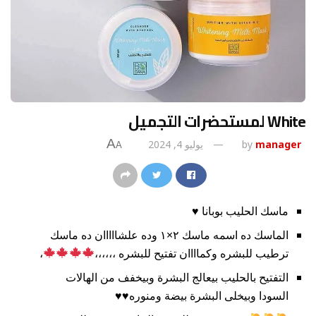
White لمستحضرات التجميل
A
manager
by
يوليو 4, 2024
A
ماسك الحليب بوبانا ♥️
الماسك ده اسمه ماسك ٢×١ وده علشااااان ده ماسك
ترطيب للبشره وكماااان تفتيح للبشره ،،،،،،
،
التفتيح بالحليب بيعالج البشرة وبيخفف من الهالات
السودا وبيخلى البشرة بيضة ومنوره♥️♥️