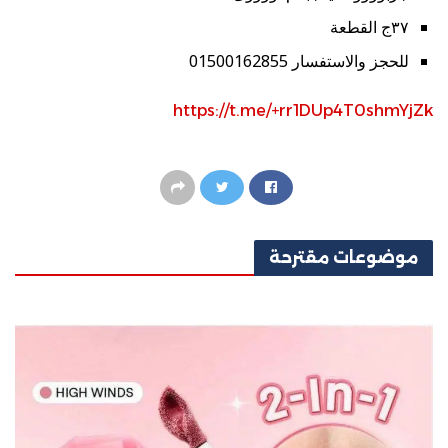
٣٧ج القطعة
للحجز والاستفسار 01500162855
https://t.me/+rr1DUp4T0shmYjZk
موضوعات
مقترحة